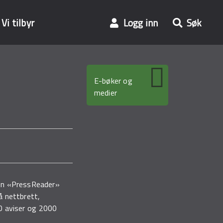
Vi tilbyr
Logg inn
Søk
E-bøker og
medier
pen «PressReader»
å nettbrett,
00 aviser og 2000