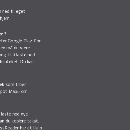
m ned til eget
 hjem.
er ?
ler Google Play. For
appen må du være
ang til å laste ned
iblioteket. Du kan
tek som tilbyr
tSpot Map» om
 laste ned nye
an du kopiere tekst,
ressReader har et Help