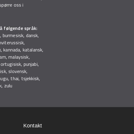
pørre oss i
på følgende språk:
k, burmesisk, dansk,
 hviterussisk,
sk, kannada, katalansk,
alam, malaysisk,
ortugisisk, punjabi,
isk, slovensk,
ugu, thai, tsjekkisk,
k, zulu
Kontakt