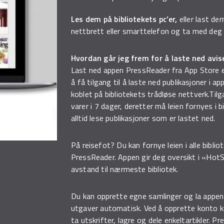
Les dem på bibliotekets pc’er
,
eller last de
nettbrett eller smarttelefon og ta med deg
Hvordan går jeg frem for å laste ned avis
Last ned appen PressReader fra App Store el
å få tilgang til å laste ned publikasjoner i 
koblet på bibliotekets trådløse nettverk.Tilg
varer i 7 dager, deretter må leien fornyes i b
alltid lese publikasjoner som er lastet ned.
På reisefot? Du kan fornye leien i alle biblio
PressReader. Appen gir deg oversikt i «Ho
avstand til nærmeste bibliotek.
Du kan opprette egne samlinger og la appen
utgaver automatisk. Ved å opprette konto k
ta utskrifter, lagre og dele enkeltartikler. P