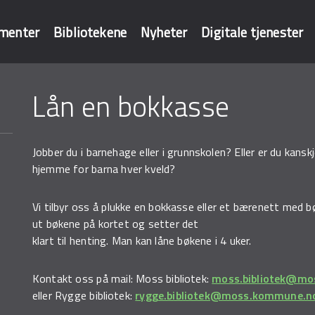
menter
Bibliotekene
Nyheter
Digitale tjenester
Lån en bokkasse
baser
Jobber du i barnehage eller i grunnskolen? Eller er du kans
hjemme for barna hver kveld?
Vi tilbyr oss å plukke en bokkasse eller et bærenett med bø
ut bøkene på kortet og setter det
klart til henting. Man kan låne bøkene i 4 uker.
Kontakt oss på mail: Moss bibliotek:
moss.bibliotek@m
eller Rygge bibliotek:
rygge.bibliotek@moss.kommune.n