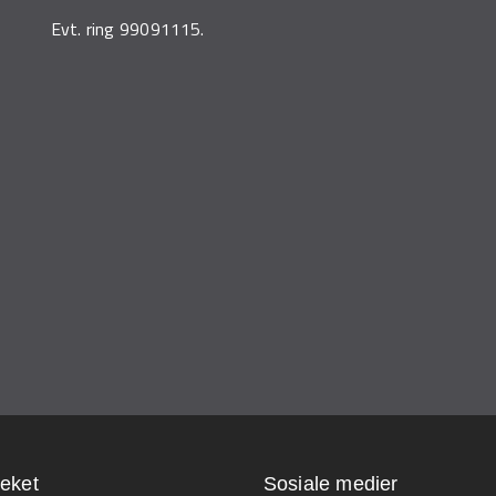
Evt. ring 99091115.
teket
Sosiale medier