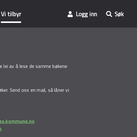
Vi tilbyr
Logg inn
Søk
kje lei av å lese de samme bøkene
ker. Send oss en mail, så låner vi
oss.kommune.no
o