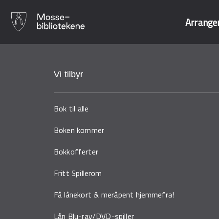
Arrange
Hopp
til
Søk i våre data
hovedinnhold
Vi tilbyr
Bok til alle
Boken kommer
Bokkofferter
Fritt Spillerom
Få lånekort & meråpent hjemmefra!
Lån Blu-ray/DVD-spiller