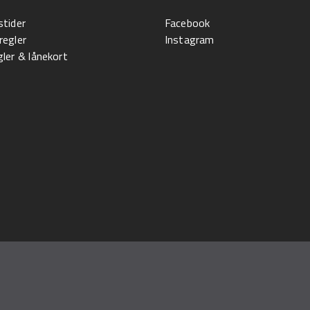
stider
Facebook
regler
Instagram
ler & lånekort