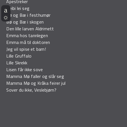
Apestreker
Beibi lei seg
Bø og Bæ i festhumør
Bø og Bæ i skogen
Den lille larven Aldrimett
Emma hos tannlegen
Emma må til doktoren
Jeg vil spise et barn!
Lille Gruffalo
Lille Skrekk
Lisen får ikke sove
Mamma Mø faller og slår seg
Mamma Mø og Kråka feirer jul
Sover du ikke, Veslebjørn?