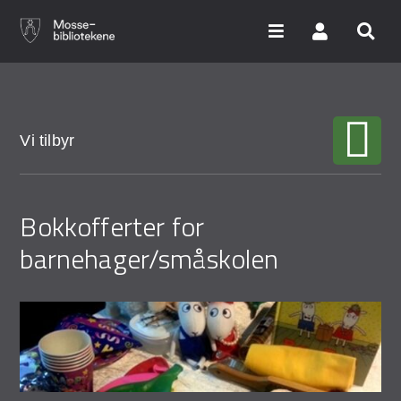
Hopp
til
hovedinnhold
Søk i våre databaser
Vi tilbyr
Arrangementer
Bokkofferter for
Bibliotekene
barnehager/småskolen
Nyheter
Digitale tjenester
Vi tilbyr