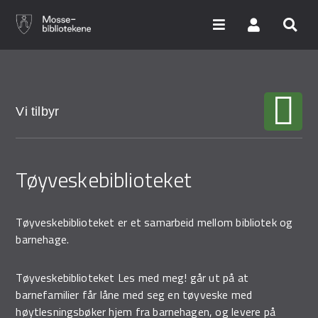
Hopp
til
hovedinnhold
Søk i våre databaser
Vi tilbyr
Arrangementer
Tøyveskebiblioteket
Bibliotekene
Nyheter
Tøyveskebiblioteket er et samarbeid mellom bibliotek og
Digitale tjenester
barnehage.
Vi tilbyr
Tøyveskebiblioteket Les med meg! går ut på at
barnefamilier får låne med seg en tøyveske med
høytlesningsbøker hjem fra barnehagen, og levere på