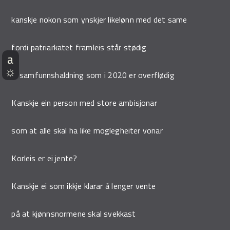
kanskje nokon som ynskjer likelønn med det same
fordi patriarkatet framleis står stødig
ei samfunnshaldning som i 2020 er overflødig
Kanskje ein person med store ambisjonar
som at alle skal ha like moglegheiter vonar
Korleis er ei jente?
Kanskje ei som ikkje klarar å lenger vente
på at kjønnsnormene skal svekkast