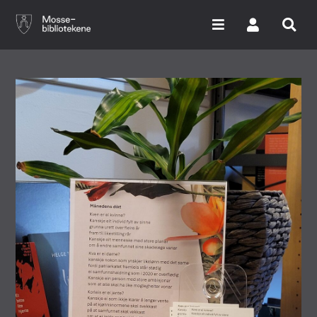
Hopp
til
hovedinnhold
Søk i våre databaser
Arrangementer
Bibliotekene
Nyheter
Digitale tjenester
Vi tilbyr