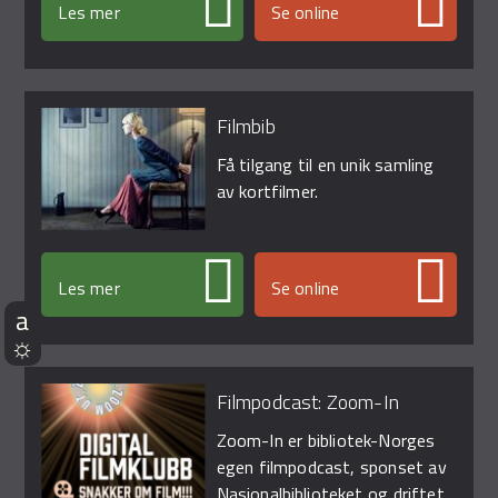
Les mer
Se online
Filmbib
Få tilgang til en unik samling
av kortfilmer.
Les mer
Se online
Filmpodcast: Zoom-In
Zoom-In er bibliotek-Norges
egen filmpodcast, sponset av
Nasjonalbiblioteket og driftet