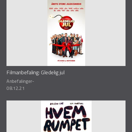
Sider
Filmanbefaling: Gledelig jul
Anbefalinger
-
08.12.21