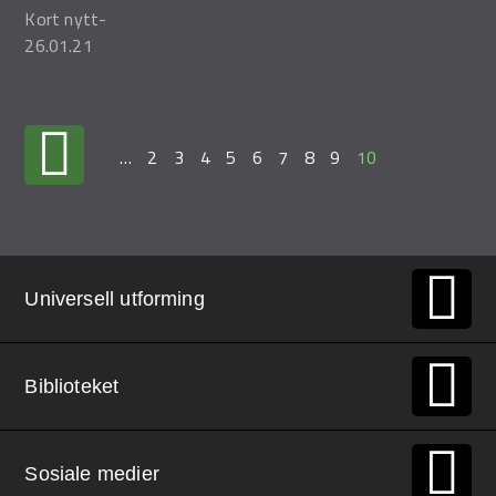
Kort nytt
-
26.01.21
…
2
3
4
5
6
7
8
9
10
Universell utforming
Biblioteket
Sosiale medier