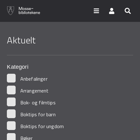
Hopp
til
Aktuelt
hovedinnhold
Søk i våre databaser
Arrangementer
Kategori
Bibliotekene
Anbefalinger
Nyheter
Arrangement
Bok- og filmtips
Digitale tjenester
Boktips for barn
Vi tilbyr
Boktips for ungdom
Bøker