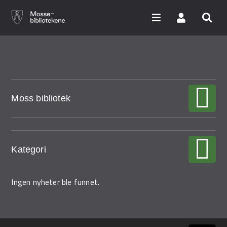
Hopp
til
hovedinnhold
Søk i våre databaser
Moss bibliotek
Arrangementer
Bibliotekene
Nyheter
Kategori
Digitale tjenester
Ingen nyheter ble funnet.
Vi tilbyr