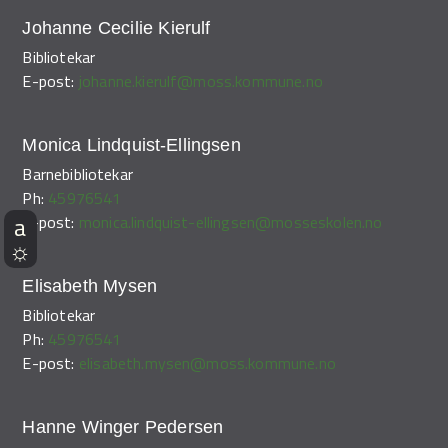
Johanne Cecilie Kierulf
Bibliotekar
E-post:
johanne.kierulf@moss.kommune.no
Monica Lindquist-Ellingsen
Barnebibliotekar
Ph:
45976541
E-post:
monica.lindquist-ellingsen@mosseskolen.no
Elisabeth Mysen
Bibliotekar
Ph:
45976541
E-post:
elisabeth.mysen@moss.kommune.no
Hanne Winger Pedersen