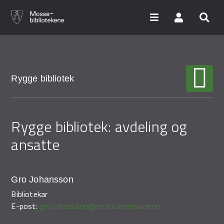
Hopp
til
hovedinnhold
Søk i våre databaser
Rygge bibliotek
Arrangementer
Rygge bibliotek: avdeling og
Bibliotekene
ansatte
Nyheter
Digitale tjenester
Gro Johansson
Vi tilbyr
Bibliotekar
E-post:
gro.johansson@moss.kommune.no