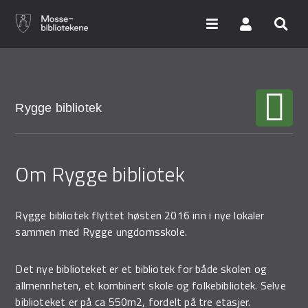
Hopp
til
hovedinnhold
Søk i våre databaser
Rygge bibliotek
Arrangementer
Om Rygge bibliotek
Bibliotekene
Nyheter
Rygge bibliotek flyttet høsten 2016 inn i nye lokaler
Digitale tjenester
sammen med Rygge ungdomsskole.
Vi tilbyr
Det nye biblioteket er et bibliotek for både skolen og
allmennheten, et kombinert skole og folkebibliotek. Selve
biblioteket er på ca 550m2, fordelt på tre etasjer.