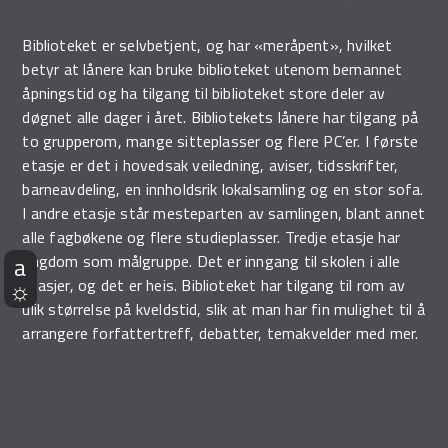
Biblioteket er selvbetjent, og har «meråpent», hvilket
betyr at lånere kan bruke biblioteket utenom bemannet
åpningstid og ha tilgang til biblioteket store deler av
døgnet alle dager i året. Bibliotekets lånere har tilgang på
to grupperom, mange sitteplasser og flere PC’er. I første
etasje er det i hovedsak veiledning, aviser, tidsskrifter,
barneavdeling, en innholdsrik lokalsamling og en stor sofa.
I andre etasje står mesteparten av samlingen, blant annet
alle fagbøkene og flere studieplasser. Tredje etasje har
ungdom som målgruppe. Det er inngang til skolen i alle
etasjer, og det er heis. Biblioteket har tilgang til rom av
ulik størrelse på kveldstid, slik at man har fin mulighet til å
arrangere forfattertreff, debatter, temakvelder med mer.