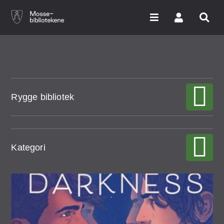
Hopp
til
hovedinnhold
Søk i våre databaser
Rygge bibliotek
Arrangementer
Bibliotekene
Nyheter
Kategori
Digitale tjenester
Vi tilbyr